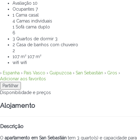
Avaliação
10
Ocupantes
7
1 Cama casal
4 Camas individuais
1 Sofá cama duplo
6
3 Quartos de dormir
3
2 Casa de banhos com chuveiro
2
107 m²
107 m²
wifi
wifi
›
Espanha
›
País Vasco
›
Guipuzcoa
›
San Sebastián
›
Gros
›
Adicionar aos favoritos
Partilhar
Disponibilidade e preços
Alojamento
Descrição
O
apartamento em San Sebastián
tem 3 quarto(s) e capacidade para