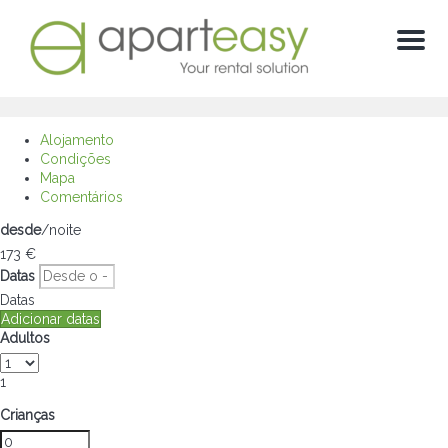
Menú
Alojamento
Condições
Mapa
Comentários
desde
/noite
173
€
Datas
Datas
Adicionar datas
Adultos
1
Crianças