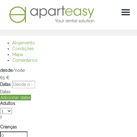
Menú
Alojamento
Condições
Mapa
Comentários
desde
/noite
65
€
Datas
Datas
Adicionar datas
Adultos
1
Crianças