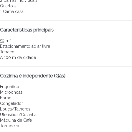
2 Camas individuais
Quarto 2
1 Cama casal
Características principais
59 m²
Estacionamento ao ar livre
Terraço
A 100 m da cidade
Cozinha é independente (Gás)
Frigorífico
Microondas
Forno
Congelador
Louça/Talheres
Utensílios/Cozinha
Máquina de Café
Torradeira