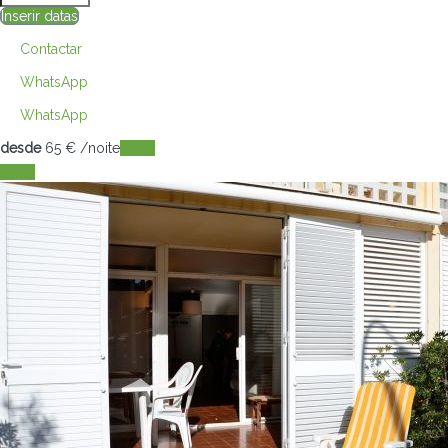
Inserir datas
Contactar
WhatsApp
WhatsApp
desde
65
€
/noite
Datas
Datas