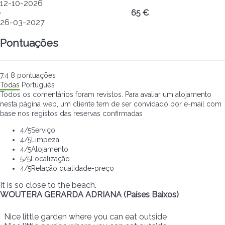
12-10-2026
·
65 €
26-03-2027
Pontuações
7.4
8
pontuações
Todas
Português
Todos os comentários foram revistos. Para avaliar um alojamento
nesta página web, um cliente tem de ser convidado por e-mail com
base nos registos das reservas confirmadas
4
/5
Serviço
4
/5
Limpeza
4
/5
Alojamento
5
/5
Localização
4
/5
Relação qualidade-preço
It is so close to the beach.
WOUTERA GERARDA ADRIANA (Países Baixos)
Nice little garden where you can eat outside