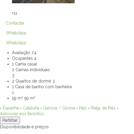
+11
Contactar
WhatsApp
WhatsApp
Avaliação
7.4
Ocupantes
4
1 Cama casal
2 Camas individuais
3
2 Quartos de dormir
2
1 Casa de banho com banheira
1
59 m²
59 m²
›
Espanha
›
Cataluña
›
Gerona / Girona
›
Pals
›
Platja de Pals
›
Adicionar aos favoritos
Partilhar
Disponibilidade e preços