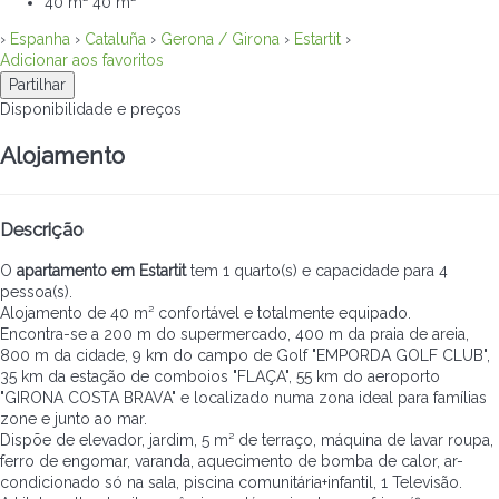
40 m²
40 m²
›
Espanha
›
Cataluña
›
Gerona / Girona
›
Estartit
›
Adicionar aos favoritos
Partilhar
Disponibilidade e preços
Alojamento
Descrição
O
apartamento em Estartit
tem 1 quarto(s) e capacidade para 4
pessoa(s).
Alojamento de 40 m² confortável e totalmente equipado.
Encontra-se a 200 m do supermercado, 400 m da praia de areia,
800 m da cidade, 9 km do campo de Golf "EMPORDA GOLF CLUB",
35 km da estação de comboios "FLAÇA", 55 km do aeroporto
"GIRONA COSTA BRAVA" e localizado numa zona ideal para famílias
zone e junto ao mar.
Dispõe de elevador, jardim, 5 m² de terraço, máquina de lavar roupa,
ferro de engomar, varanda, aquecimento de bomba de calor, ar-
condicionado só na sala, piscina comunitária+infantil, 1 Televisão.