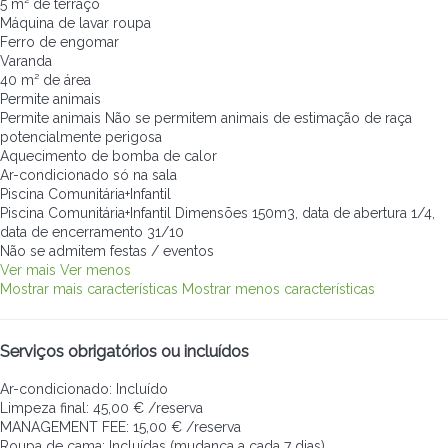
5 m² de terraço
Máquina de lavar roupa
Ferro de engomar
Varanda
40 m² de área
Permite animais
Permite animais
Não se permitem animais de estimação de raça
potencialmente perigosa
Aquecimento de bomba de calor
Ar-condicionado só na sala
Piscina Comunitária+Infantil
Piscina Comunitária+Infantil
Dimensões 150m3, data de abertura 1/4,
data de encerramento 31/10
Não se admitem festas / eventos
Ver mais
Ver menos
Mostrar mais características
Mostrar menos características
Serviços obrigatórios ou incluídos
Ar-condicionado: Incluído
Limpeza final: 45,00 € /reserva
MANAGEMENT FEE: 15,00 € /reserva
Roupa de cama: Incluídas (mudança a cada 7 dias)