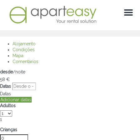
Menú
Alojamento
Condições
Mapa
Comentários
desde
/noite
58
€
Datas
Datas
Adicionar datas
Adultos
1
Crianças