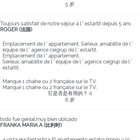
5 岁
Toujours satisfait de notre séjour à l ' estartit depuis 5 ans
ROGER (法国)
Emplacement de l ' appartement. Sérieux, amabilité de l '
équipe de l ' agence ceigrup de l ' estartit.
Emplacement de l ' appartement.
Sérieux, amabilité de l ' équipe de l ' agence ceigrup de l '
estartit.
Manque 1 chaîne ou 2 française sur le TV.
Manque 1 chaîne ou 2 française sur le TV.
它是否是有用的？
0
6 岁
todo fue genial.muy bien ubicado
FRANKA MARIA A (比利时)
a vista era fantastica El apartamento estaba limpio y lo