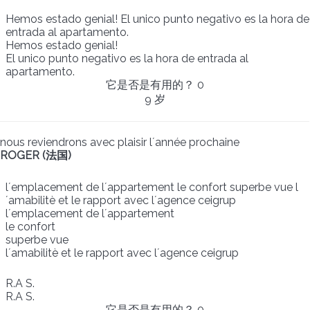
Hemos estado genial! El unico punto negativo es la hora de
entrada al apartamento.
Hemos estado genial!
El unico punto negativo es la hora de entrada al
apartamento.
它是否是有用的？
0
9 岁
nous reviendrons avec plaisir l´année prochaine
ROGER (法国)
l´emplacement de l´appartement le confort superbe vue l
´amabilitè et le rapport avec l´agence ceigrup
l´emplacement de l´appartement
le confort
superbe vue
l´amabilitè et le rapport avec l´agence ceigrup
R.A S.
R.A S.
它是否是有用的？
0