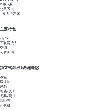
2 单人床
公共区域
1 双人沙发床
主要特色
45 m²
互联网接入
空调
公共泳池
独立式厨房 (玻璃陶瓷)
冰箱
微波炉
烤箱
碗碟/刀具
餐具/厨房
咖啡壶
面包机