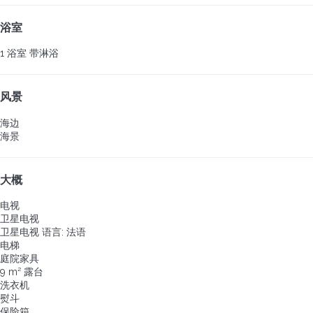
浴室
1 浴室 带淋浴
风景
海边
海景
大概
电视
卫星电视
卫星电视
语言: 法语
电梯
庭院家具
9 m² 露台
洗衣机
熨斗
保险箱