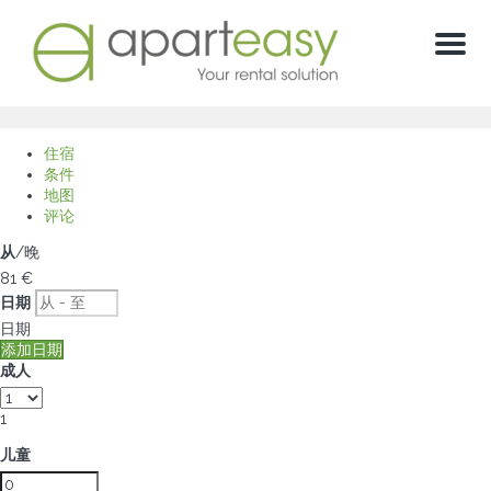
菜
单
住宿
条件
地图
评论
从
/晚
81
€
日期
日期
添加日期
成人
1
儿童