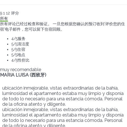
9.1
12
评分
所有
所有评论已经过检查和验证。 一旦您根据您确认的预订收到‘评价您的住
宿’电子邮件，您可以留下住宿回顾。
4
/5
服务
5
/5
清洁度
5
/5
住宿
5
/5
地点
4
/5
性价比
muy recomendable
MARIA LUISA (西班牙)
ubicación inmejorable, vistas extraordinarias de la bahía,
luminosidad el apartamento estaba muy limpio y disponía
de todo lo necesario para una estancia cómoda. Personal
de la oficina atento y diligente.
ubicación inmejorable, vistas extraordinarias de la bahía,
luminosidad el apartamento estaba muy limpio y disponía
de todo lo necesario para una estancia cómoda. Personal
de la oficina atento y diligente.