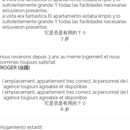
suficientemente grande. Y todas las facilidades necesarias
estuvieron presentes.
a vista era fantastica El apartamento estaba limpio y lo
suficientemente grande. Y todas las facilidades necesarias
estuvieron presentes.
它是否是有用的？
0
7 岁
nous revenons depuis 3 ans au meme logement et nous
sommes toujours satisfait
ROGER (法国)
l´emplacement, appartement tres correct, le personnel de l
´agence toujours agreable et disponible
l´emplacement, appartement tres correct, le personnel de l
´agence toujours agreable et disponible
它是否是有用的？
0
8 岁
Alojamiento estartit