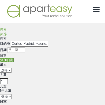
菜
单
搜索
筛选
搜索
目的地
日期
日期
添加日期
成人
儿童
儿童
Nº 儿童
卧室