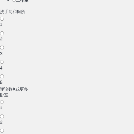
工作室
洗手间和厕所
1
2
3
4
5
评论数#或更多
卧室
1
2