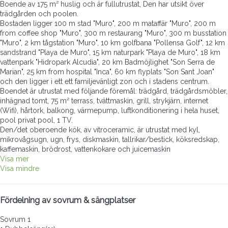
Boende av 175 m² huslig och är fullutrustat, Den har utsikt över
trädgården och poolen.
Bostaden ligger 100 m stad "Muro", 200 m mataffär "Muro", 200 m
from coffee shop "Muro", 300 m restaurang "Muro", 300 m busstation
"Muro", 2 km tågstation "Muro", 10 km golfbana "Pollensa Golf", 12 km
sandstrand "Playa de Muro", 15 km naturpark "Playa de Muro", 18 km
vattenpark "Hidropark Alcudia", 20 km Badmöjlighet "Son Serra de
Marian", 25 km from hospital "Inca", 60 km flyplats "Son Sant Joan"
och den ligger i ett ett familjevänligt zon och i stadens centrum.
Boendet är utrustat med följande föremål: trädgård, trädgårdsmöbler,
inhägnad tomt, 75 m² terrass, tvättmaskin, grill, strykjärn, internet
(Wifi), hårtork, balkong, värmepump, luftkonditionering i hela huset,
pool privat pool, 1 TV.
Den/det oberoende kök, av vitroceramic, är utrustat med kyl,
mikrovågsugn, ugn, frys, diskmaskin, tallrikar/bestick, köksredskap,
kaffemaskin, brödrost, vattenkokare och juicemaskin
Visa mer
Visa mindre
Fördelning av sovrum & sängplatser
Sovrum 1