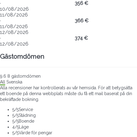
·
356 €
10/08/2026
11/08/2026
·
366 €
11/08/2026
12/08/2026
·
374 €
12/08/2026
Gästomdömen
9.6
8
gästomdömen
All
Svenska
Alla recensioner har kontrollerats av vår hemsida. För att betygsätta
ett boende på denna webbplats måste du få ett mail baserat på din
bekräftade bokning.
5
/5
Service
5
/5
Städning
5
/5
Boende
4
/5
Läge
5
/5
Värde för pengar