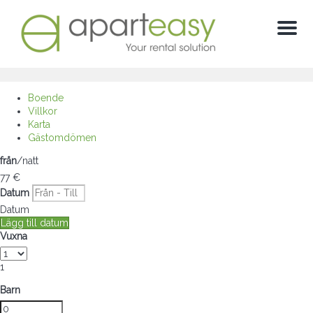
Meny
Boende
Villkor
Karta
Gästomdömen
från
/natt
77
€
Datum
Datum
Lägg till datum
Vuxna
1
Barn