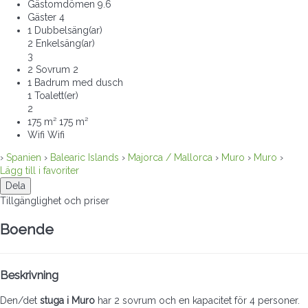
Gästomdömen
9.6
Gäster
4
1 Dubbelsäng(ar)
2 Enkelsäng(ar)
3
2 Sovrum
2
1 Badrum med dusch
1 Toalett(er)
2
175 m²
175 m²
Wifi
Wifi
›
Spanien
›
Balearic Islands
›
Majorca / Mallorca
›
Muro
›
Muro
›
Lägg till i favoriter
Dela
Tillgänglighet och priser
Boende
Beskrivning
Den/det
stuga i Muro
har 2 sovrum och en kapacitet för 4 personer.