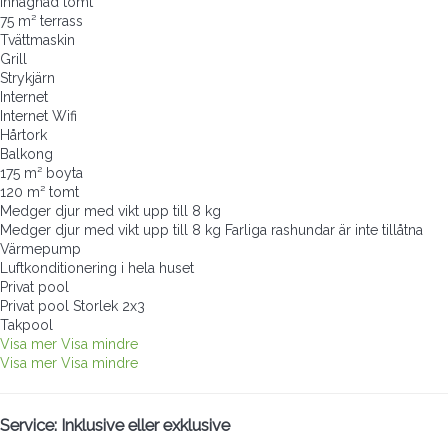
Inhägnad tomt
75 m² terrass
Tvättmaskin
Grill
Strykjärn
Internet
Internet
Wifi
Hårtork
Balkong
175 m² boyta
120 m² tomt
Medger djur med vikt upp till 8 kg
Medger djur med vikt upp till 8 kg
Farliga rashundar är inte tillåtna
Värmepump
Luftkonditionering i hela huset
Privat pool
Privat pool
Storlek 2x3
Takpool
Visa mer
Visa mindre
Visa mer
Visa mindre
Service: Inklusive eller exklusive