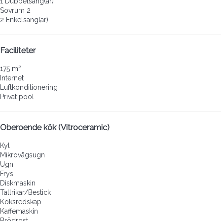
1 Dubbelsäng(ar)
Sovrum 2
2 Enkelsäng(ar)
Faciliteter
175 m²
Internet
Luftkonditionering
Privat pool
Oberoende kök (Vitroceramic)
Kyl
Mikrovågsugn
Ugn
Frys
Diskmaskin
Tallrikar/Bestick
Köksredskap
Kaffemaskin
Brödrost