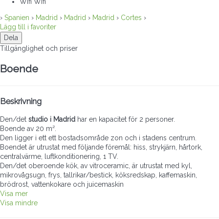
Wifi
Wifi
›
Spanien
›
Madrid
›
Madrid
›
Madrid
›
Cortes
›
Lägg till i favoriter
Dela
Tillgänglighet och priser
Boende
Beskrivning
Den/det
studio i Madrid
har en kapacitet för 2 personer.
Boende av 20 m².
Den ligger i ett ett bostadsområde zon och i stadens centrum.
Boendet är utrustat med följande föremål: hiss, strykjärn, hårtork,
centralvärme, luftkonditionering, 1 TV.
Den/det oberoende kök, av vitroceramic, är utrustat med kyl,
mikrovågsugn, frys, tallrikar/bestick, köksredskap, kaffemaskin,
brödrost, vattenkokare och juicemaskin
Visa mer
Visa mindre