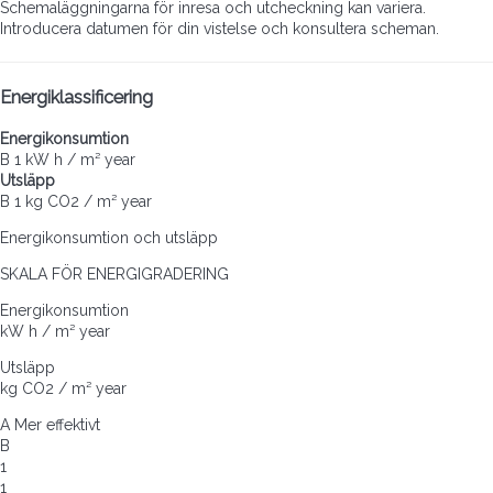
Schemaläggningarna för inresa och utcheckning kan variera.
Introducera datumen för din vistelse och konsultera scheman.
Energiklassificering
Energikonsumtion
B
1 kW h / m² year
Utsläpp
B
1 kg CO2 / m² year
Energikonsumtion och utsläpp
SKALA FÖR ENERGIGRADERING
Energikonsumtion
kW h / m² year
Utsläpp
kg CO2 / m² year
A
Mer effektivt
B
1
1