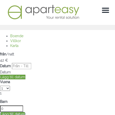
Meny
Boende
Villkor
Karta
från
/natt
42
€
Datum
Datum
Lägg till datum
Vuxna
1
Barn
Lägg till datum