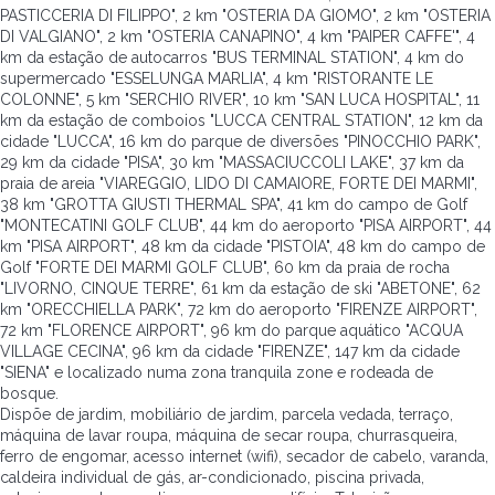
PASTICCERIA DI FILIPPO", 2 km "OSTERIA DA GIOMO", 2 km "OSTERIA
DI VALGIANO", 2 km "OSTERIA CANAPINO", 4 km "PAIPER CAFFE'", 4
km da estação de autocarros "BUS TERMINAL STATION", 4 km do
supermercado "ESSELUNGA MARLIA", 4 km "RISTORANTE LE
COLONNE", 5 km "SERCHIO RIVER", 10 km "SAN LUCA HOSPITAL", 11
km da estação de comboios "LUCCA CENTRAL STATION", 12 km da
cidade "LUCCA", 16 km do parque de diversões "PINOCCHIO PARK",
29 km da cidade "PISA", 30 km "MASSACIUCCOLI LAKE", 37 km da
praia de areia "VIAREGGIO, LIDO DI CAMAIORE, FORTE DEI MARMI",
38 km "GROTTA GIUSTI THERMAL SPA", 41 km do campo de Golf
"MONTECATINI GOLF CLUB", 44 km do aeroporto "PISA AIRPORT", 44
km "PISA AIRPORT", 48 km da cidade "PISTOIA", 48 km do campo de
Golf "FORTE DEI MARMI GOLF CLUB", 60 km da praia de rocha
"LIVORNO, CINQUE TERRE", 61 km da estação de ski "ABETONE", 62
km "ORECCHIELLA PARK", 72 km do aeroporto "FIRENZE AIRPORT",
72 km "FLORENCE AIRPORT", 96 km do parque aquático "ACQUA
VILLAGE CECINA", 96 km da cidade "FIRENZE", 147 km da cidade
"SIENA" e localizado numa zona tranquila zone e rodeada de
bosque.
Dispõe de jardim, mobiliário de jardim, parcela vedada, terraço,
máquina de lavar roupa, máquina de secar roupa, churrasqueira,
ferro de engomar, acesso internet (wifi), secador de cabelo, varanda,
caldeira individual de gás, ar-condicionado, piscina privada,