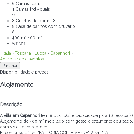
6 Camas casal
4 Camas individuais
10
8 Quartos de dormir
8
8 Casa de banhos com chuveiro
8
400 m²
400 m²
wifi
wifi
›
Itália
›
Toscana
›
Lucca
›
Capannori
›
Adicionar aos favoritos
Partilhar
Disponibilidade e preços
Alojamento
Descrição
A
villa em Capannori
tem 8 quarto(s) e capacidade para 16 pessoa(s).
Alojamento de 400 m² mobilado com gosto e totalmente equipado,
com vistas para o jardim.
Encontra-se a 1 km "FATTORIA COLLE VERDE", 2 km "LA