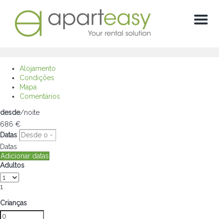
Menú
Alojamento
Condições
Mapa
Comentários
desde
/noite
686
€
Datas
Datas
Adicionar datas
Adultos
1
Crianças