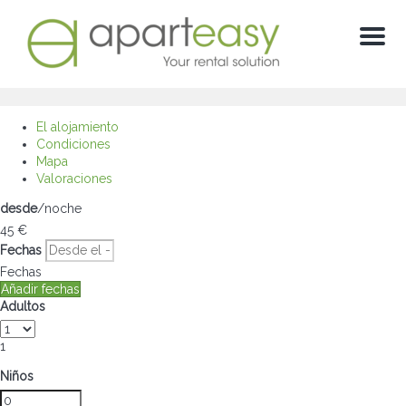
Menu
El alojamiento
Condiciones
Mapa
Valoraciones
desde
/noche
45
€
Fechas
Fechas
Añadir fechas
Adultos
1
Niños