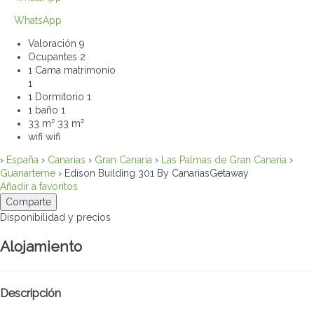
WhatsApp
Valoración
9
Ocupantes
2
1 Cama matrimonio
1
1 Dormitorio
1
1 baño
1
33 m²
33 m²
wifi
wifi
›
España
›
Canarias
›
Gran Canaria
›
Las Palmas de Gran Canaria
›
Guanarteme
› Edison Building 301 By CanariasGetaway
Añadir a favoritos
Comparte
Disponibilidad y precios
Alojamiento
Descripción